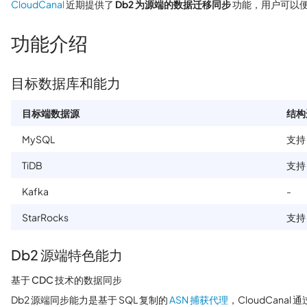
CloudCanal
近期提供了
Db2 为源端的数据迁移同步
功能，用户可以便
功能介绍
目标数据库和能力
目标端数据源
结构
MySQL
支持
TiDB
支持
Kafka
-
StarRocks
支持
Db2 源端特色能力
基于 CDC 技术的数据同步
Db2 源端同步能力是基于 SQL 复制的
ASN 捕获代理
，CloudCana