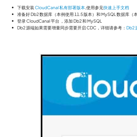
下载安装
CloudCanal 私有部署版本
,使用参见
快速上手文档
准备好 Db2 数据库（本例使用 11.5 版本）和 MySQL 数据库（本
登录 CloudCanal 平台 ，添加 Db2 和 MySQL
Db2 源端如果需要增量同步需要开启 CDC，详细请参考：
Db2