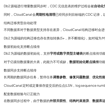
Db2 源端进行增量数据同步时，CDC 元信息表的维护过程会被
自动化
同时，CloudCanal 会
周期性地清理
已经同步到目标端的 CDC 记录
结构迁移类型自动处理
不同数据库对于数据类型支持存在差异，CloudCanal 结构迁移时会进
Db2 为源端的结构迁移也存在类似转换(5+，并不断细化)，如对端为 MySQL 或 T
数据初始化支持断点续传
Db2 为源端的数据初始化，支持
字符或数字类型主键表
的断点续传功
对于亿级别数据量的大表，此能力不可或缺，
数据初始化断点续传
功
数据同步支持断点续传
长周期的数据同步任务，暂停任务
调整参数
、
修复问题数据
、
优化性
CloudCanal 定时或定量保存提交后的位点(LSN，log sequen
配套数据校验与订正能力
在数据同步过程中，由于数据的
外部关联性
、
结构约束差异
、
数据库