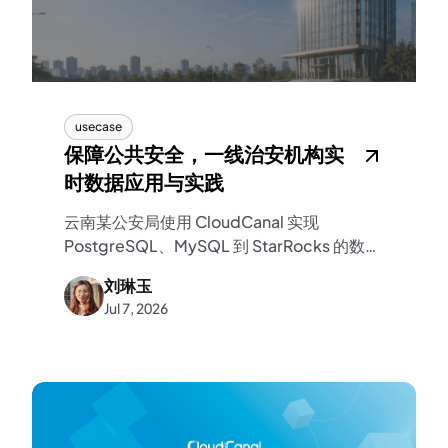
usecase
保障公共安全，一线治安机构实
时数据应用与实践
云南某公安局使用 CloudCanal 实现
PostgreSQL、MySQL 到 StarRocks 的数据
实时同步，将数据延迟对民警研判产生的影响
刘琳玉
最小化，助力公共安全治理。
Jul 7, 2026