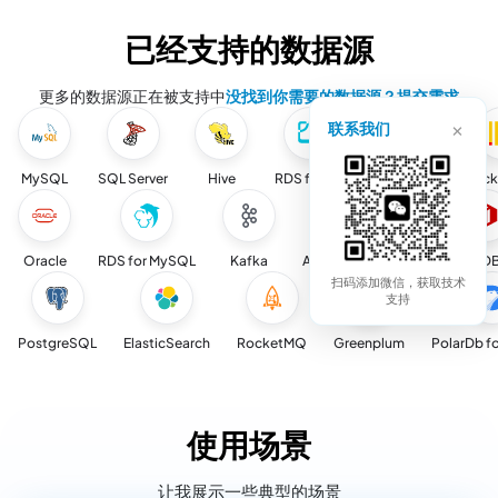
已经支持的数据源
更多的数据源正在被支持中
没找到你需要的数据源？提交需求
×
联系我们
MySQL
SQL Server
Hive
RDS for PG
RabbitMQ
Clic
Oracle
RDS for MySQL
Kafka
ADB for PostgreSQL
TiD
扫码添加微信，获取技术
支持
PostgreSQL
ElasticSearch
RocketMQ
Greenplum
PolarDb f
使用场景
让我展示一些典型的场景