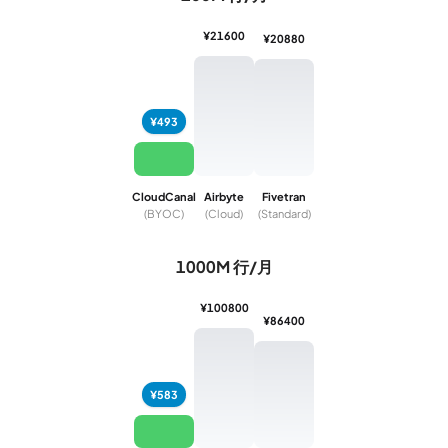
¥21600
¥20880
¥493
CloudCanal
Airbyte
Fivetran
(BYOC)
(Cloud)
(Standard)
1000M 行/月
¥100800
¥86400
¥583