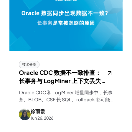
技术分享
Oracle CDC 数据不一致排查：
长事务与 LogMiner 上下文丢失
问题
Oracle CDC 和 LogMiner 增量同步中，长事
务、BLOB、CSF 长 SQL、rollback 都可能
引发数据不一致。本文拆解事务上下文丢失的
徐雨霞
原因、典型现象和处理思路。
Jun 26, 2026