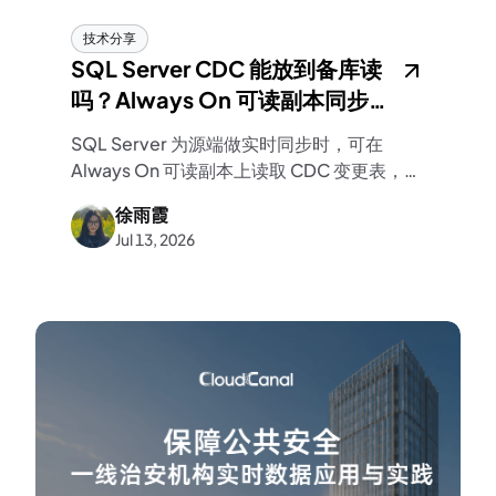
技术分享
SQL Server CDC 能放到备库读
吗？Always On 可读副本同步优
化实践
SQL Server 为源端做实时同步时，可在
Always On 可读副本上读取 CDC 变更表，把
同步读取压力从主库转移到副本，同步账号保
徐雨霞
持最小读权限，并复用已有高可用架构。
Jul 13, 2026