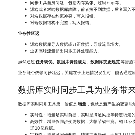
同步工具自身问题，包括内存紧张、逻辑 bug 等。
源端或者对端数据库故障，前者拉不到数据，后者写入
对端数据存在约束冲突，写入报错。
对端数据结构不完整，写入报错。
业务性延迟
源端数据库导入数据或订正数据，导致流量增大。
业务高峰流量超出同步工具处理能力。
虽然通过
任务调优
、
数据库资源规划
、
数据库变更规范
等措施
业务能否依赖同步延迟，关键在于上述情况发生时，能否通过
数据库实时同步工具为业务带
数据库实时同步工具第一价值是
增量
，也就是新产生的变更能够
实时性：增量是实时前提，实时是满足风控等特定场景
高效性：增量仅同步变更数据，大幅节省带宽。如 10 亿数
迁 10 亿数据。
完整性：增量可同步删除、结构变更操作，而 ETL 往