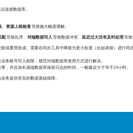
无法连接数据库。
练
、
资源上线检查
等措施大幅度缓解。
匹配
导致乱序、
对端数据写入
导致数据冲突、
延迟过大没有及时处理
导致
更新或重用造成。需要在同步工具中降级为更大粒度（比如表级）进行同
收业务账号写入权限，规范对端数据库使用方式进行解决。
警，并且加长源端数据库保留日志的时间，一般建议大于等于24小时。
为业务提供坚实的数据基础保障。