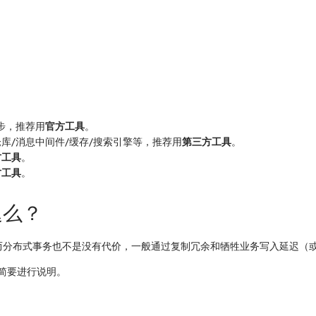
步，推荐用
官方工具
。
库/消息中间件/缓存/搜索引擎等，推荐用
第三方工具
。
方工具
。
方工具
。
迟么？
而分布式事务也不是没有代价，一般通过复制冗余和牺牲业务写入延迟（
简要进行说明。