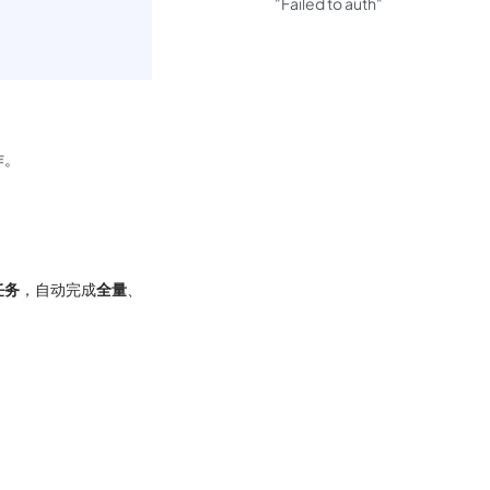
"Failed to auth"
作。
任务
，自动完成
全量
、