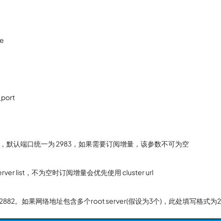
e
_port
，默认端口统一为 2983，如果需要订阅增量，该参数不可为空
r list，不为空时订阅增量会优先使用 cluster url
如果网络地址包含多个root server(假设为3个)，此处填写格式为2882: