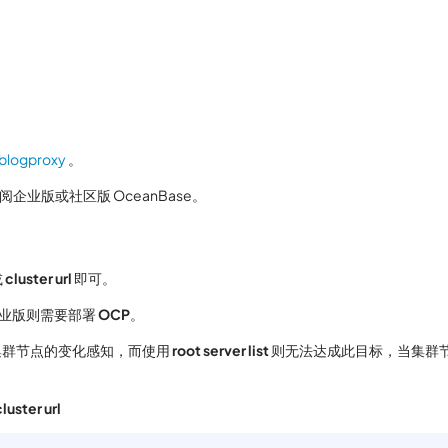
blogproxy
。
l 订阅企业版或社区版 OceanBase。
或
cluster url
即可。
业版则需要部署
OCP
。
ase 集群节点的变化感知，而使用
root server list
则无法达成此目标，当集群
cluster url