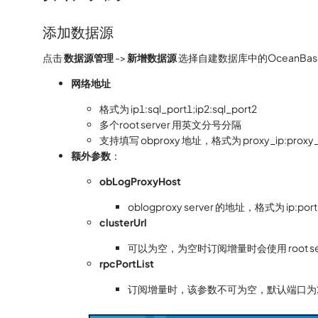
添加数据源
点击
数据源管理
->
新增数据源
选择自建数据库中的OceanBas
网络地址
格式为 ip1
:sql_port1
;ip2
:sql_port2
多个root server 用英文分号分隔
支持填写 obproxy 地址，格式为 proxy_ip
:proxy
额外参数
：
obLogProxyHost
oblogproxy server 的地址，格式为 ip
:port
clusterUrl
可以为空，为空时订阅增量时会使用 root serve
rpcPortList
订阅增量时，该参数不可为空，默认端口为2882。