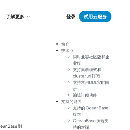
了解更多
登录
试用云服务
简介
技术点
同时兼容社区版和企
业版
支持集群模式和
cluster url 订阅
支持常用DDL实时同
步
编辑订阅功能
支持的能力
支持的 OceanBase
版本
OceanBase 源端支
anBase 到
持的对端