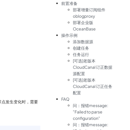
前置准备
部署增量订阅组件
oblogproxy
部署企业版
OceanBase
操作示例
添加数据源
创建任务
任务运行
[可选]老版本
CloudCanal 订正数据
源配置
[可选]老版本
CloudCanal 订正任务
配置
FAQ
节点发生变化时，需要
问：报错message:
"Failed to parse
configuration"
问：报错message: