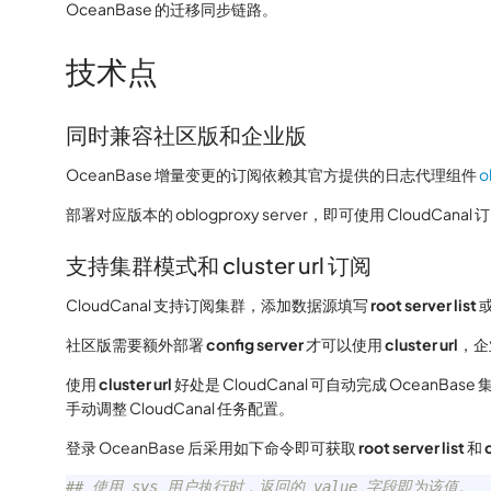
OceanBase 的迁移同步链路。
技术点
同时兼容社区版和企业版
OceanBase 增量变更的订阅依赖其官方提供的日志代理组件
o
部署对应版本的 oblogproxy server，即可使用 CloudCana
支持集群模式和 cluster url 订阅
CloudCanal 支持订阅集群，添加数据源填写
root server list
社区版需要额外部署
config server
才可以使用
cluster url
，企
使用
cluster url
好处是 CloudCanal 可自动完成 OceanB
手动调整 CloudCanal 任务配置。
登录 OceanBase 后采用如下命令即可获取
root server list
和
## 使用 sys 用户执行时，返回的 value 字段即为该值。 