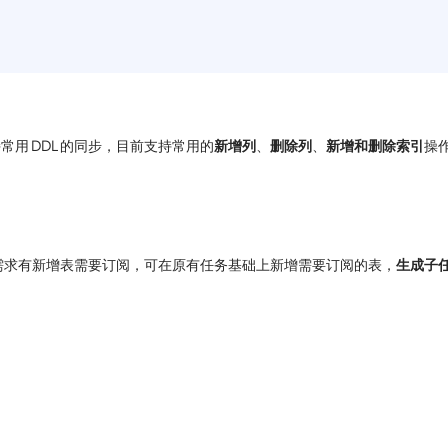
常用 DDL 的同步，目前支持常用的
新增列
、
删除列
、
新增和删除索引
操
需求有新增表需要订阅，可在原有任务基础上新增需要订阅的表，
生成子