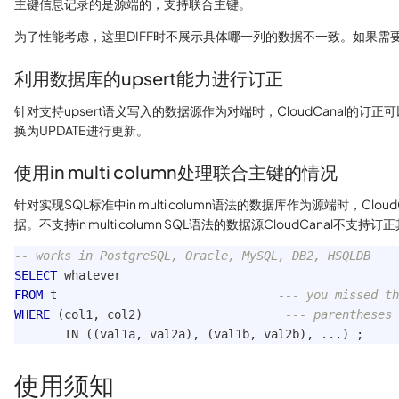
主键信息记录的是源端的，支持联合主键。
为了性能考虑，这里DIFF时不展示具体哪一列的数据不一致。如果需要查看这个信
利用数据库的upsert能力进行订正
针对支持upsert语义写入的数据源作为对端时，CloudCanal的
换为UPDATE进行更新。
使用in multi column处理联合主键的情况
针对实现SQL标准中in multi column语法的数据库作为源端时，Cl
据。不支持in multi column SQL语法的数据源CloudCanal不支持
-- works in PostgreSQL, Oracle, MySQL, DB2, HSQLDB
SELECT
 whatever
FROM
 t                               
--- you missed th
WHERE
(
col1
,
 col2
)
--- parentheses 
IN
(
(
val1a
,
 val2a
)
,
(
val1b
,
 val2b
)
,
.
.
.
)
;
使用须知