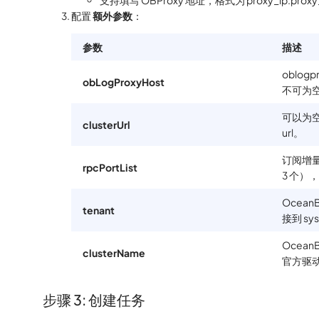
配置
额外参数
：
参数
描述
oblogp
obLogProxyHost
不可为
可以为空
clusterUrl
url。
订阅增量
rpcPortList
3 个），
Ocea
tenant
接到 sy
Ocea
clusterName
官方驱
步骤 3: 创建任务