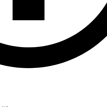
_port
。