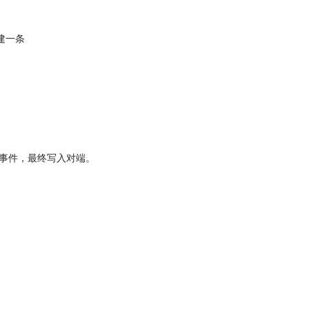
构建一条
送的增量事件，最终写入对端。