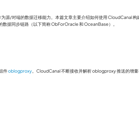
le 租户) 作为源/对端的数据迁移能力。本篇文章主要介绍如何使用 CloudCanal 
）的数据同步链路（以下简称 ObForOracle 和 OceanBase）。
理组件
oblogproxy
。CloudCanal 不断接收并解析 oblogproxy 推