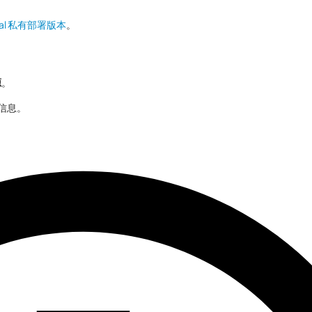
nal 私有部署版本
。
源
。
信息。