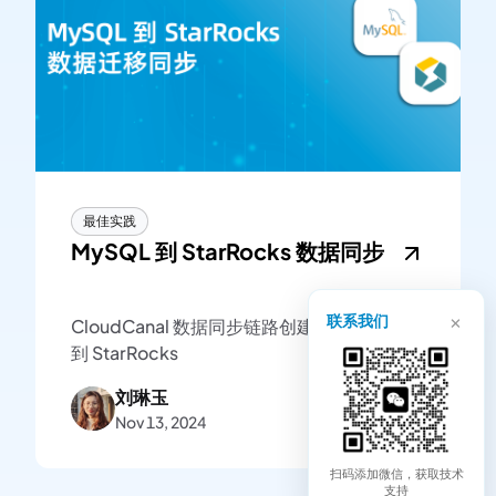
最佳实践
MySQL 到 StarRocks 数据同步
×
联系我们
CloudCanal 数据同步链路创建示例-MySQL
到 StarRocks
刘琳玉
Nov 13, 2024
扫码添加微信，获取技术
支持