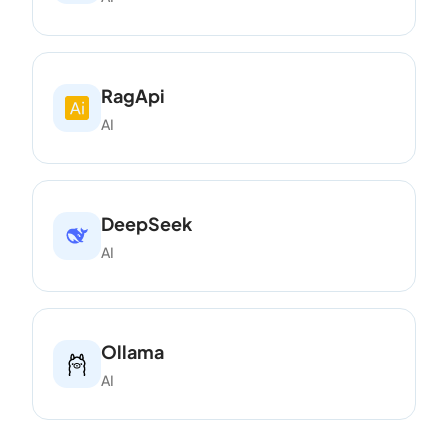
RagApi
AI
DeepSeek
AI
Ollama
AI