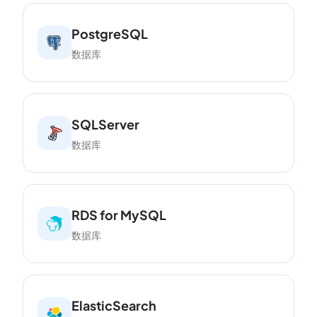
PostgreSQL
数据库
SQLServer
数据库
RDS for MySQL
数据库
ElasticSearch