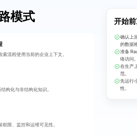
链路模式
开始前
确认上游
程
的数据
准备 R
让检索流程使用当前的企业上下文。
络访问
在生产上
范。
先运行
性。
新结构化与非结构化知识。
保留权限、监控和运维可见性。