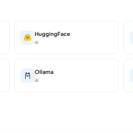
HuggingFace
AI
Ollama
AI