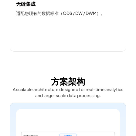
无缝集成
适配您现有的数据标准（ODS / DW / DWM）。
方案架构
A scalable architecture designed for real-time analytics
and large-scale data processing.