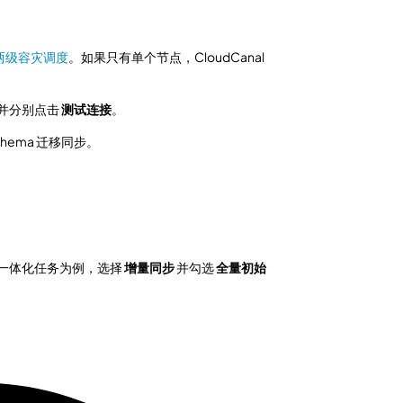
两级容灾调度
。如果只有单个节点，CloudCanal
并分别点击
测试连接
。
chema 迁移同步。
一体化任务为例，选择
增量同步
并勾选
全量初始