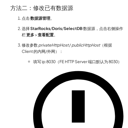
方法二：修改已有数据源
点击
数据源管理
。
选择
StarRocks
/
Doris
/
SelectDB
数据源，点击右侧操作
栏
更多
>
查看配置
。
修改参数
privateHttpHost
/
publicHttpHost
（根据
Client 的内网/外网）：
填写 ip:8030（FE HTTP Server 端口默认为 8030）