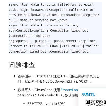
async flush data to doris failed,try to exist 
task, msg:UnknownHostException: null: Name or 
service not known java.net.UnknownHostException: 
null: Name or service not known
async flush data to starrocks failed, 
msg:ConnectException: Connection timed out 
(Connection timed out)
org.apache.http.conn.HttpHostConnectException: 
Connect to 172.20.0.5:8040 [/172.20.0.5] failed: 
Connection timed out (Connection timed out)
问题排查
连接测试：CloudCanal 通过 JDBC 测试连接和获取元信
息，默认使用 FE MySQL Server 端口（ip:9030）。
数据写入：CloudCanal 使用
StreamLoad
将数据写入
联系我们
StarRocks / Doris / SelectDB，默认使用以下端口之一：
FE HTTP Server：ip:8030