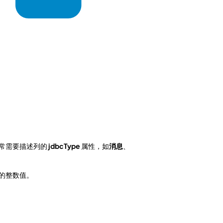
，常常需要描述列的
jdbcType
属性，如
消息
、
的整数值。