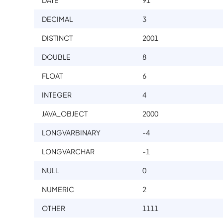
DATE
91
DECIMAL
3
DISTINCT
2001
DOUBLE
8
FLOAT
6
INTEGER
4
JAVA_OBJECT
2000
LONGVARBINARY
-4
LONGVARCHAR
-1
NULL
0
NUMERIC
2
OTHER
1111