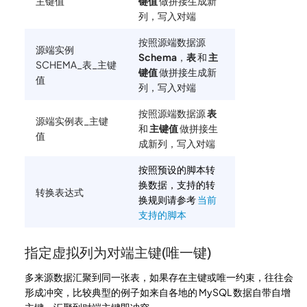
主键值
键值
做拼接生成新
列，写入对端
按照源端数据源
源端实例
Schema
，
表
和
主
SCHEMA_表_主键
键值
做拼接生成新
值
列，写入对端
按照源端数据源
表
源端实例表_主键
和
主键值
做拼接生
值
成新列，写入对端
按照预设的脚本转
换数据，支持的转
转换表达式
换规则请参考
当前
支持的脚本
指定虚拟列为对端主键(唯一键)
多来源数据汇聚到同一张表，如果存在主键或唯一约束，往往会
形成冲突，比较典型的例子如来自各地的 MySQL 数据自带自增