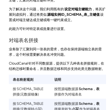
主键，汇聚到对端主键即冲突。
为了解决这个问题，我们利用既有的
设定对端主键能力
，将其扩
展到虚拟列，通过将类似
源端实例ID_SCHEMA_表_主键值
设
置成对端主键达成主键或唯一键约束成立。
此能力可针对特定表或批量进行设置。
对端表名拼接
业务除了汇聚到同一张表的需求，也存在保持源端独立表的需
求，这个时候需要解决表名冲突问题。
CloudCanal 针对不同数据源，提供以下几种表名拼接规则，在
结构迁移时重命名，并且数据迁移和同步支持此类元数据映射。
表名映射规则
说明
按 SCHEMA_TABLE
按照源端数据源
Schema
，
表
拼接(元数据镜像)
拼接作为对端表名
按 SCHEMA_TABLE
按照源端数据源
Schema
，
表
拼接(元数据转小写)
拼接并转为
小写
作为对端表名