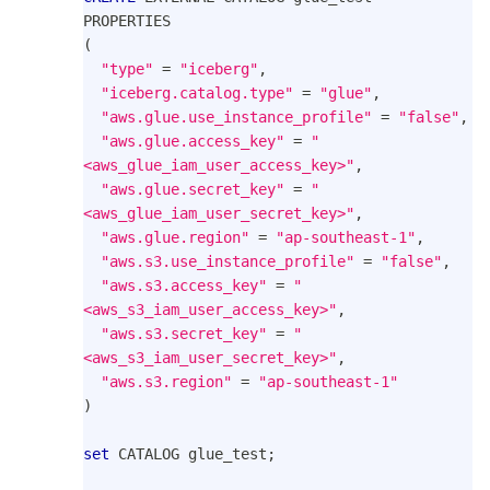
PROPERTIES
(
"type"
=
"iceberg"
,
"iceberg.catalog.type"
=
"glue"
,
"aws.glue.use_instance_profile"
=
"false"
,
"aws.glue.access_key"
=
"
<aws_glue_iam_user_access_key>"
,
"aws.glue.secret_key"
=
"
<aws_glue_iam_user_secret_key>"
,
"aws.glue.region"
=
"ap-southeast-1"
,
"aws.s3.use_instance_profile"
=
"false"
,
"aws.s3.access_key"
=
"
<aws_s3_iam_user_access_key>"
,
"aws.s3.secret_key"
=
"
<aws_s3_iam_user_secret_key>"
,
"aws.s3.region"
=
"ap-southeast-1"
)
set
 CATALOG glue_test
;