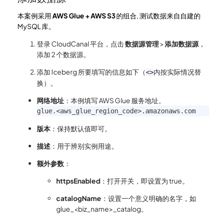
本案例采用
AWS Glue + AWS S3
的组合, 测试数据来自自建的
MySQL 库。
登录 CloudCanal 平台，点击
数据源管理
>
添加数据源
，
添加 2 个数据源。
添加 Iceberg 所要填写的信息如下（
内按实际情况替
<>
换）。
网络地址
：本例填写 AWS Glue 服务地址。
glue.<aws_glue_region_code>.amazonaws.com
版本
：保持默认值即可。
描述
：用于辨别实例用途。
额外参数
：
httpsEnabled
：打开开关，即设置为 true。
catalogName
：设置一个意义明确的名字，如
glue_<biz_name>_catalog。