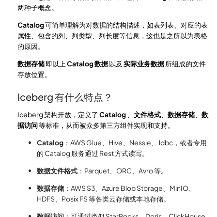
两种子概念。
Catalog
可简单理解为对数据的结构描述，如表列表、对应的表
属性、包含的列、列类型、列长度等信息，这也是之所以为表格
的原因。
数据存储
即以上
Catalog 数据
以及
实际业务数据
所组成的文件
存放位置。
Iceberg 有什么特点？
Iceberg 架构开放，定义了
Catalog
、
文件格式
、
数据存储
、
数
据访问
等标准，从而被众多第三方组件实现和支持。
Catalog
：AWS Glue、Hive、Nessie、Jdbc，或者专用
的 Catalog 服务通过 Rest 方式读写。
数据文件格式
：Parquet、ORC、Avro 等。
数据存储
：AWS S3、Azure Blob Storage、MinIO、
HDFS、Posix FS 等各类云存储或本地存储。
数据访问
：可通过类似 StarRocks、Doris、ClickHouse