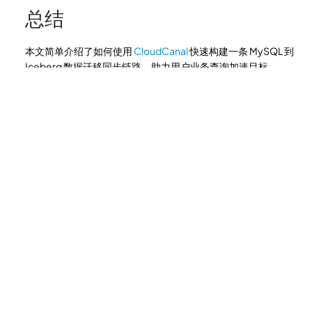
总结
本文简单介绍了如何使用
CloudCanal
快速构建一条 MySQL 到
Iceberg 数据迁移同步链路，助力用户业务查询加速目标。
上一页
MySQL 系统库同步实践
下一页
公共请求参数