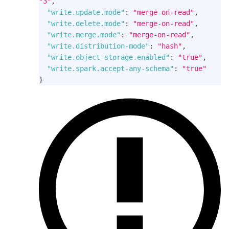
"3"
,
"write.update.mode"
:
"merge-on-read"
,
"write.delete.mode"
:
"merge-on-read"
,
"write.merge.mode"
:
"merge-on-read"
,
"write.distribution-mode"
:
"hash"
,
"write.object-storage.enabled"
:
"true"
,
"write.spark.accept-any-schema"
:
"true"
}