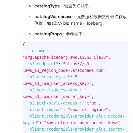
catalogType
：设置为 GLUE。
catalogWarehouse
：元数据和数据文件最终存放
位置，如 s3://<biz_name>_iceberg。
catalogProps
：参考如下
{
"io-impl"
:
"org.apache.iceberg.aws.s3.S3FileIO"
,
"s3.endpoint"
:
"https://s3.
<aws_s3_region_code>.amazonaws.com"
,
"s3.access-key-id"
:
"
<aws_s3_iam_user_access_key>"
,
"s3.secret-access-key"
:
"
<aws_s3_iam_user_secret_key>"
,
"s3.path-style-access"
:
"true"
,
"client.region"
:
"<aws_s3_region>"
,
"client.credentials-provider.glue.access-
key-id"
:
"<aws_glue_iam_user_access_key>"
,
"client.credentials-provider.glue.secret-