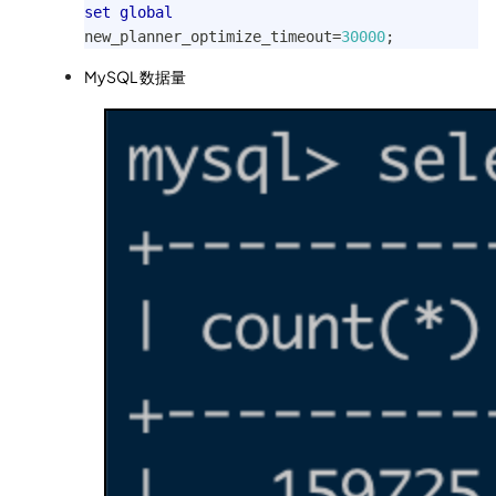
set
global
new_planner_optimize_timeout
=
30000
;
MySQL 数据量