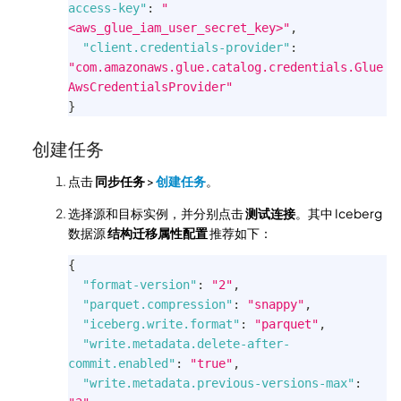
access-key"
:
"
<aws_glue_iam_user_secret_key>"
,
"client.credentials-provider"
:
"com.amazonaws.glue.catalog.credentials.Glue
AwsCredentialsProvider"
}
创建任务
点击
同步任务
>
创建任务
。
选择源和目标实例，并分别点击
测试连接
。其中 Iceberg
数据源
结构迁移属性配置
推荐如下：
{
"format-version"
:
"2"
,
"parquet.compression"
:
"snappy"
,
"iceberg.write.format"
:
"parquet"
,
"write.metadata.delete-after-
commit.enabled"
:
"true"
,
"write.metadata.previous-versions-max"
: