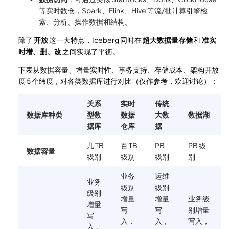
等实时数仓，Spark、Flink、Hive 等流/批计算引擎检
索、分析、操作数据和结构。
除了
开放
这一大特点，Iceberg 同时在
超大数据量存储
和
准实
时增、删、改
之间实现了平衡。
下表从数据容量、增量实时性、事务支持、存储成本、架构开放
度 5 个纬度，对各类数据库进行对比（仅作参考，欢迎讨论）：
关系
实时
传统
数据库种类
型数
数据
大数
数据湖
据库
仓库
据
几 TB
百 TB
PB
PB 级
数据容量
级别
级别
级别
别
业务
运维
业务
级别
级别
级别
增量
增量
业务级
增量
写
写
别增量
写
入，
入，
写入，
入，