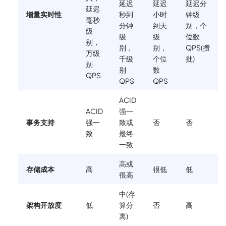
延迟
延迟
延迟分
延迟
增量实时性
秒到
小时
钟级
毫秒
分钟
到天
别，个
级
级
级
位数
别，
别，
别，
QPS(攒
万级
千级
个位
批)
别
别
数
QPS
QPS
QPS
ACID
ACID
强一
事务支持
强一
致或
否
否
致
最终
一致
高或
存储成本
高
很低
低
很高
中(存
架构开放度
低
算分
否
高
离)