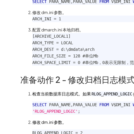
SELECT
 PARA_NAME
,
PARA_VALUE 
FROM
 V$DM_INI 
修改 dm.ini 参数。
ARCH_INI = 1
配置 dmarch.ini 本地归档。
[ARCHIVE_LOCAL1]
ARCH_TYPE = LOCAL
ARCH_DEST = d:\dmdata\arch
ARCH_FILE_SIZE = 128 #单位Mb
ARCH_SPACE_LIMIT = 0 #单位Mb，0表示无限制，范围
准备动作 2 - 修改归档日志模
检查当前数据库日志模式。如果
RLOG_APPEND_LOGIC
SELECT
 PARA_NAME
,
PARA_VALUE 
FROM
 V$DM_INI 
'RLOG_APPEND_LOGIC'
;
修改 dm.ini 参数。
RLOG_APPEND_LOGIC = 2