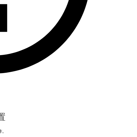
置
动作。