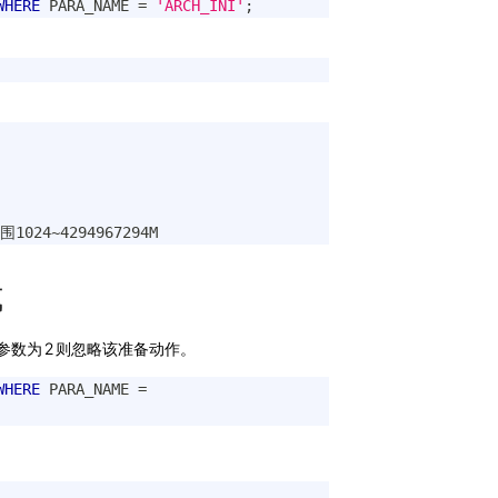
WHERE
 PARA_NAME 
=
'ARCH_INI'
;
1024~4294967294M
式
参数为 2 则忽略该准备动作。
WHERE
 PARA_NAME 
=