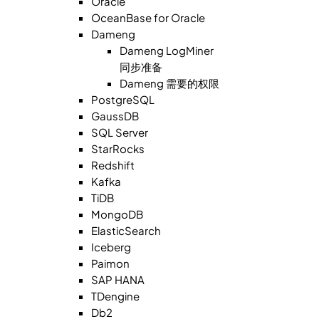
Oracle
OceanBase for Oracle
Dameng
Dameng LogMiner
同步准备
Dameng 需要的权限
PostgreSQL
GaussDB
SQL Server
StarRocks
Redshift
Kafka
TiDB
MongoDB
ElasticSearch
Iceberg
Paimon
SAP HANA
TDengine
Db2