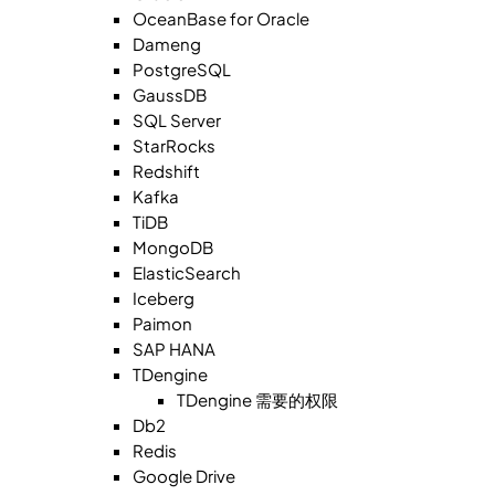
OceanBase for Oracle
Dameng
PostgreSQL
GaussDB
SQL Server
StarRocks
Redshift
Kafka
TiDB
MongoDB
ElasticSearch
Iceberg
Paimon
SAP HANA
TDengine
TDengine 需要的权限
Db2
Redis
Google Drive