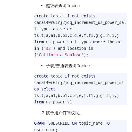
超级表查询 Topic：
create
 topic 
if
not
exists
canal4wr61rj2jdq_increment_us_power_sal
l_types 
as
select
ts
,
t
,
a
,
a1
,
b
,
b1
,
c
,
d
,
e
,
f
,
f1
,
g
,
g1
,
h
,
i
,
j 
from
 us_power
.
sall_types 
where
 tbname 
in
(
's2'
)
and
 location 
in
(
'California.SanJose'
)
;
子表/普通表查询 Topic：
create
 topic 
if
not
exists
canal4wr61rj2jdq_increment_us_power_s1 
as
select
ts
,
t
,
a
,
a1
,
b
,
b1
,
c
,
d
,
e
,
f
,
f1
,
g
,
g1
,
h
,
i
,
j 
from
 us_power
.
s1
;
赋予用户订阅权限。
GRANT
 SUBSCRIBE 
ON
 topic_name 
TO
user_name
;