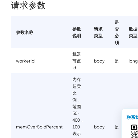
请求参数
是
参数
请求
否
数据
参数名称
说明
类型
必
类型
须
机器
workerId
节点
body
是
long
id
内存
超卖
比
例，
范围
50-
联系
400，
memOverSoldPercent
100
body
是
int
表示