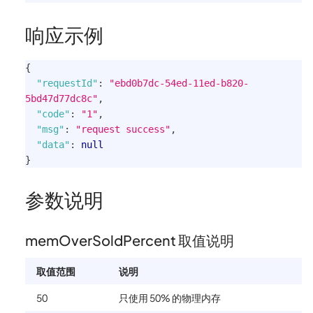
响应示例
{
"requestId"
:
"ebd0b7dc-54ed-11ed-b820-
5bd47d77dc8c"
,
"code"
:
"1"
,
"msg"
:
"request success"
,
"data"
:
null
}
参数说明
memOverSoldPercent 取值说明
取值范围
说明
50
只使用 50% 的物理内存