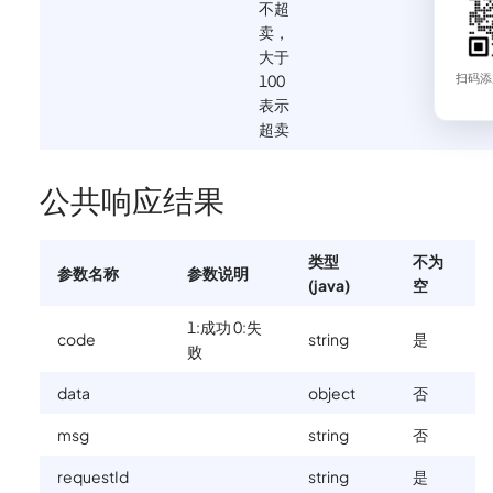
不超
卖，
大于
100
扫码添
表示
超卖
公共响应结果
类型
不为
参数名称
参数说明
(java)
空
1:成功 0:失
code
string
是
败
data
object
否
msg
string
否
requestId
string
是