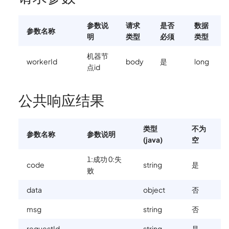
参数说
请求
是否
数据
参数名称
明
类型
必须
类型
机器节
workerId
body
是
long
点id
公共响应结果
类型
不为
参数名称
参数说明
(java)
空
1:成功 0:失
code
string
是
败
data
object
否
msg
string
否
requestId
string
是