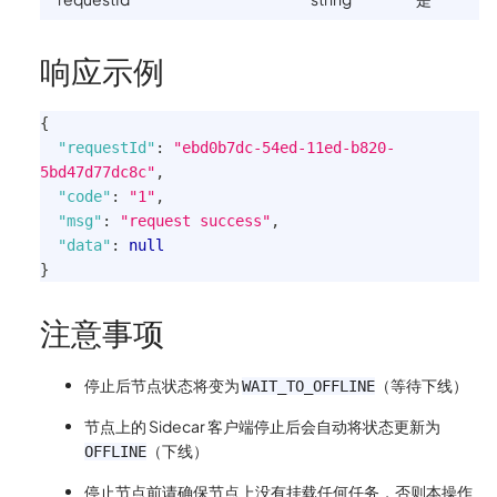
响应示例
{
"requestId"
:
"ebd0b7dc-54ed-11ed-b820-
5bd47d77dc8c"
,
"code"
:
"1"
,
"msg"
:
"request success"
,
"data"
:
null
}
注意事项
停止后节点状态将变为
（等待下线）
WAIT_TO_OFFLINE
节点上的 Sidecar 客户端停止后会自动将状态更新为
（下线）
OFFLINE
停止节点前请确保节点上没有挂载任何任务，否则本操作