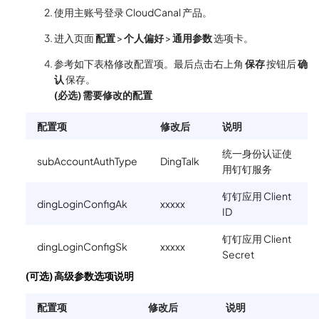
使用主账号登录 CloudCanal 产品。
进入页面
配置
>
个人偏好
>
通用参数
选项卡。
参考如下表格修改配置项。最后点击右上角
保存
按钮后
确
认
保存。
(必选) 需要修改的配置
配置项
修改后
说明
统一身份认证使
subAccountAuthType
DingTalk
用钉钉服务
钉钉应用 Client
dingLoginConfigAk
xxxxx
ID
钉钉应用 Client
dingLoginConfigSk
xxxxx
Secret
(可选) 高级参数选项说明
配置项
修改后
说明