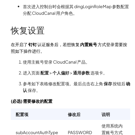
首次进入控制台时会根据其 dingLoginRoleMap 参数配置
分配 CloudCanal 用户角色。
恢复设置
在开启了
钉钉
认证服务后，若想恢复
内置账号
方式登录需要按
照如下操作进行。
使用主账号登录 CloudCanal 产品。
进入页面
配置
>
个人偏好
>
通用参数
选项卡。
参考如下表格修改配置项。最后点击右上角
保存
按钮后
确
认
保存。
(必选) 需要修改的配置
配置项
修改后
说明
使用系统内
subAccountAuthType
PASSWORD
置账号方式