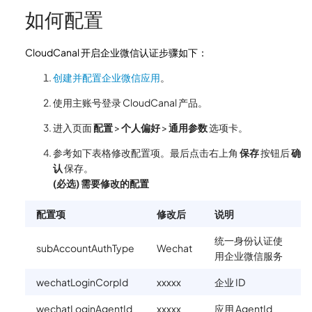
如何配置
CloudCanal 开启企业微信认证步骤如下：
创建并配置企业微信应用
。
使用主账号登录 CloudCanal 产品。
进入页面
配置
>
个人偏好
>
通用参数
选项卡。
参考如下表格修改配置项。最后点击右上角
保存
按钮后
确
认
保存。
(必选) 需要修改的配置
配置项
修改后
说明
统一身份认证使
subAccountAuthType
Wechat
用企业微信服务
wechatLoginCorpId
xxxxx
企业 ID
wechatLoginAgentId
xxxxx
应用 AgentId