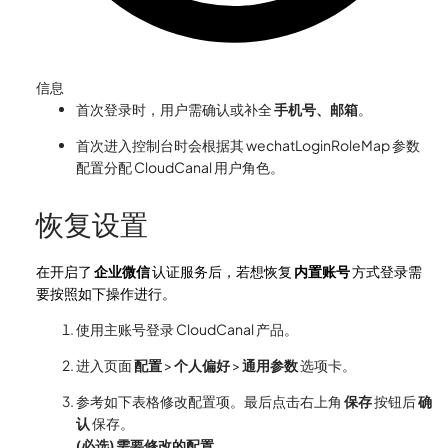
信息
首次登录时，用户需确认或补全
手机号、邮箱
。
首次进入控制台时会根据其 wechatLoginRoleMap 参数
配置分配 CloudCanal 用户角色。
恢复设置
在开启了
企业微信
认证服务后，若想恢复
内置账号
方式登录需
要按照如下操作进行。
使用主账号登录 CloudCanal 产品。
进入页面
配置
>
个人偏好
>
通用参数
选项卡。
参考如下表格修改配置项。最后点击右上角
保存
按钮后
确
认
保存。
(必选) 需要修改的配置