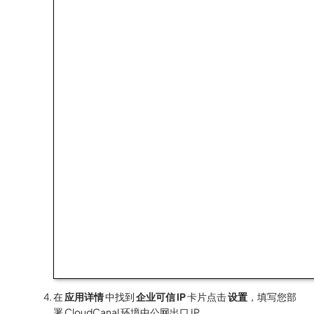
在
应用详情
中找到
企业可信 IP
卡片点击
设置
，填写您部
署 CloudCanal 环境中公网出口 IP。