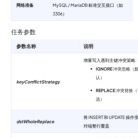
网络准备
MySQL / MariaDB 标准交互接口（如
3306）
任务参数
参数名称
说明
增量写入遇到主键冲突策略:
IGNORE
冲突忽略（
认）
keyConflictStrategy
REPLACE
冲突替换（
选）
将 INSERT 和 UPDATE 操作
dstWholeReplace
对端整行覆盖