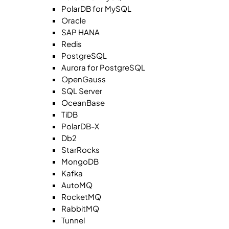
PolarDB for MySQL
Oracle
SAP HANA
Redis
PostgreSQL
Aurora for PostgreSQL
OpenGauss
SQL Server
OceanBase
TiDB
PolarDB-X
Db2
StarRocks
MongoDB
Kafka
AutoMQ
RocketMQ
RabbitMQ
Tunnel