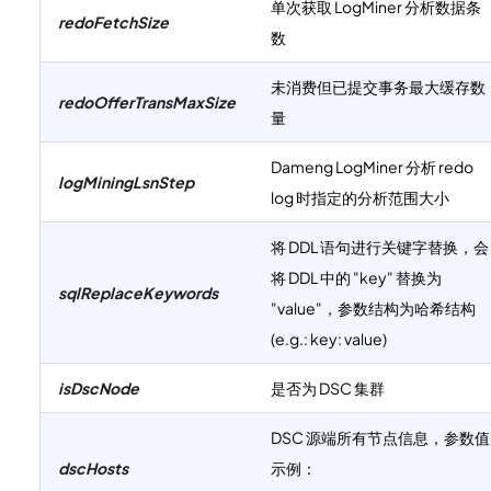
单次获取 LogMiner 分析数据条
redoFetchSize
数
未消费但已提交事务最大缓存数
redoOfferTransMaxSize
量
Dameng LogMiner 分析 redo
logMiningLsnStep
log 时指定的分析范围大小
将 DDL 语句进行关键字替换，会
将 DDL 中的 "key" 替换为
sqlReplaceKeywords
"value"，参数结构为哈希结构
(e.g.: key: value)
isDscNode
是否为 DSC 集群
DSC 源端所有节点信息，参数值
dscHosts
示例：