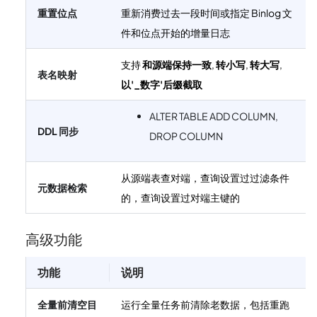
重置位点
重新消费过去一段时间或指定 Binlog 文
件和位点开始的增量日志
支持
和源端保持一致
,
转小写
,
转大写
,
表名映射
以'_数字'后缀截取
ALTER TABLE ADD COLUMN,
DDL 同步
DROP COLUMN
从源端表查对端，查询设置过过滤条件
元数据检索
的，查询设置过对端主键的
高级功能
功能
说明
全量前清空目
运行全量任务前清除老数据，包括重跑