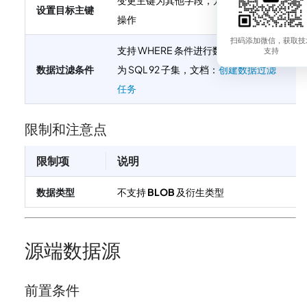
变更主键为其他字段，方便数据聚合等
设置目标主键
操作
扫码添加微信，获取技
支持 WHERE 条件进行数据过滤，内容
支持
数据过滤条件
为 SQL 92 子集，文档：
创建数据过滤
任务
限制和注意点
限制项
说明
数据类型
不支持
BLOB
及衍生类型
源端数据源
前置条件