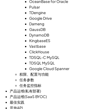
OceanBase for Oracle
Pulsar
TDengine
Google Drive
Dameng
GaussDB
DynamoDB
KingbaseES
Vastbase
ClickHouse
TDSQL-C MySQL
TDSQL MySQL
Google Cloud Spanner
权限、配置与功能
任务参数
任务监控指标
产品运维(私有部署)
产品运维(SaaS BYOC)
最佳实践
开放API