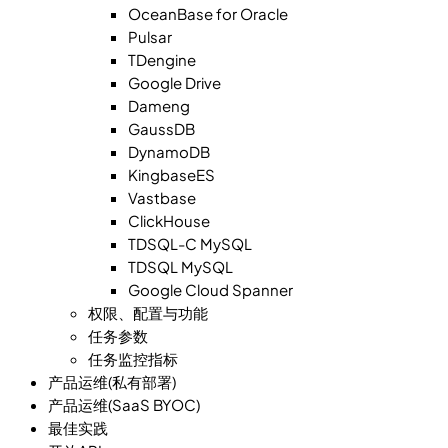
OceanBase for Oracle
Pulsar
TDengine
Google Drive
Dameng
GaussDB
DynamoDB
KingbaseES
Vastbase
ClickHouse
TDSQL-C MySQL
TDSQL MySQL
Google Cloud Spanner
权限、配置与功能
任务参数
任务监控指标
产品运维(私有部署)
产品运维(SaaS BYOC)
最佳实践