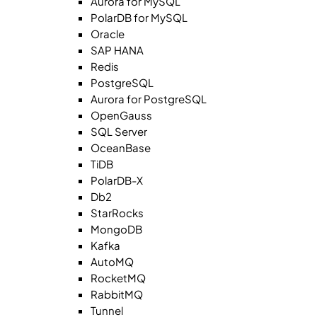
Aurora for MySQL
PolarDB for MySQL
Oracle
SAP HANA
Redis
PostgreSQL
Aurora for PostgreSQL
OpenGauss
SQL Server
OceanBase
TiDB
PolarDB-X
Db2
StarRocks
MongoDB
Kafka
AutoMQ
RocketMQ
RabbitMQ
Tunnel