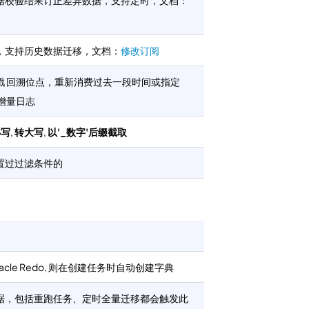
据校验结果订正差异数据，支持定时，文档：
，支持历史数据迁移，文档：
修改订阅
戳 回溯位点，重新消费过去一段时间或指定
的增量日志
小写
,
转大写
,
以'_数字'后缀截取
置过过滤条件的
cle Redo, 则在创建任务时自动创建字典
据，包括重跑任务、定时全量迁移都会触发此