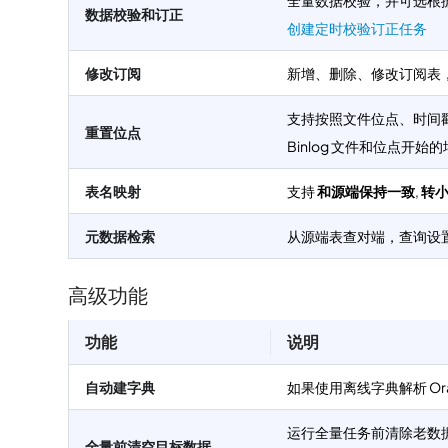
全量数据校验，并可选根
数据校验和订正
创建定时校验订正任务
修改订阅
新增、删除、修改订阅表
支持按照文件位点、时间
重置位点
Binlog 文件和位点开始
表名映射
支持
和源端保持一致
,
转
元数据检索
从源端表查对端，查询设
高级功能
功能
说明
自动建字典
如果使用离线字典解析 Ora
运行全量任务前清除老数
全量前清空目标数据