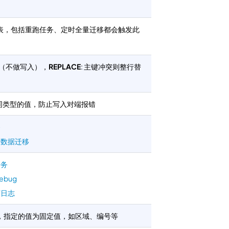
表，包括重跑任务、定时全量迁移都会触发此
略（不做写入），
REPLACE
: 主键冲突则整行替
不同类型的值，防止写入对端报错
务
量数据迁移
任务
bug
打日志
，指定的值为固定值，如区域、编号等