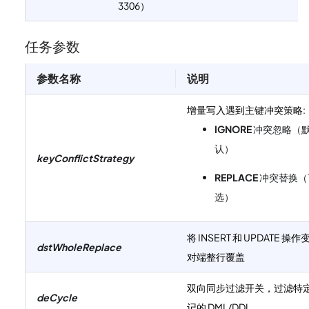
3306）
任务参数
参数名称
说明
增量写入遇到主键冲突策略:
IGNORE
冲突忽略（
认）
keyConflictStrategy
REPLACE
冲突替换（
选）
将 INSERT 和 UPDATE 操作
dstWholeReplace
对端整行覆盖
双向同步过滤开关，过滤特
deCycle
记的 DML/DDL