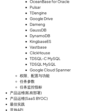
OceanBase for Oracle
Pulsar
TDengine
Google Drive
Dameng
GaussDB
DynamoDB
KingbaseES
Vastbase
ClickHouse
TDSQL-C MySQL
TDSQL MySQL
Google Cloud Spanner
权限、配置与功能
任务参数
任务监控指标
产品运维(私有部署)
产品运维(SaaS BYOC)
最佳实践
开放API