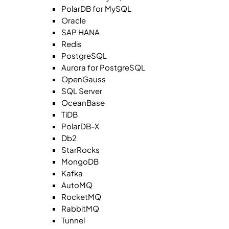
PolarDB for MySQL
Oracle
SAP HANA
Redis
PostgreSQL
Aurora for PostgreSQL
OpenGauss
SQL Server
OceanBase
TiDB
PolarDB-X
Db2
StarRocks
MongoDB
Kafka
AutoMQ
RocketMQ
RabbitMQ
Tunnel