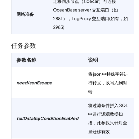
迁移同步节点（sidecar）可连接
OceanBase server 交互端口（如
网络准备
2881），LogProxy 交互端口(如有，如
2983)
任务参数
参数名称
说明
将 json 中特殊字符进
needJsonEscape
行转义，以写入到对
端
将过滤条件拼入 SQL
中进行源端数据扫
fullDataSqlConditionEnabled
描，此参数只针对全
量迁移有效