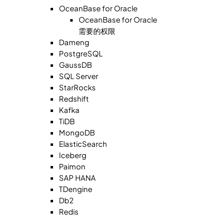
OceanBase for Oracle
OceanBase for Oracle
需要的权限
Dameng
PostgreSQL
GaussDB
SQL Server
StarRocks
Redshift
Kafka
TiDB
MongoDB
ElasticSearch
Iceberg
Paimon
SAP HANA
TDengine
Db2
Redis