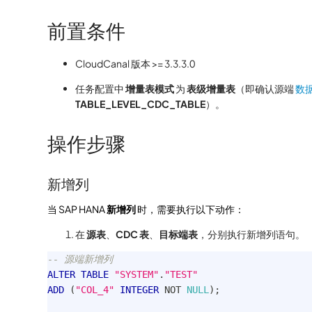
前置条件
CloudCanal 版本 >= 3.3.3.0
任务配置中
增量表模式
为
表级增量表
（即确认源端
数
TABLE_LEVEL_CDC_TABLE
）。
操作步骤
新增列
当 SAP HANA
新增列
时，需要执行以下动作：
在
源表
、
CDC 表
、
目标端表
，分别执行新增列语句。
-- 源端新增列
ALTER
TABLE
"SYSTEM"
.
"TEST"
ADD
(
"COL_4"
INTEGER
NOT
NULL
)
;