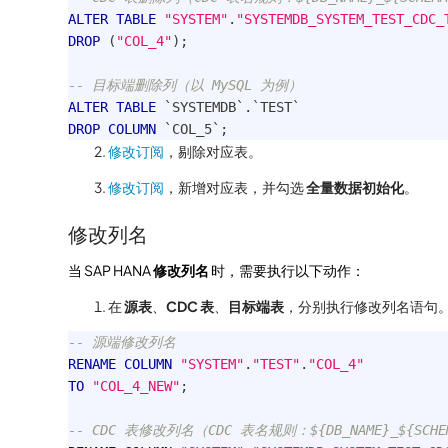
ALTER
TABLE
"SYSTEM"
.
"SYSTEMDB_SYSTEM_TEST_CDC_
DROP
(
"COL_4"
)
;
-- 目标端删除列（以 MySQL 为例）
ALTER
TABLE
`
SYSTEMDB
`
.
`
TEST
`
DROP
COLUMN
`
COL_5
`
;
修改订阅
，剔除对应表。
修改订阅
，新增对应表，并勾选
全量数据初始化
。
修改列名
当 SAP HANA
修改列名
时，需要执行以下动作：
在
源表
、
CDC 表
、
目标端表
，分别执行修改列名语句
-- 源端修改列名
RENAME
COLUMN
"SYSTEM"
.
"TEST"
.
"COL_4"
TO
"COL_4_NEW"
;
-- CDC 表修改列名（CDC 表名规则：${DB_NAME}_${SCHEMA_