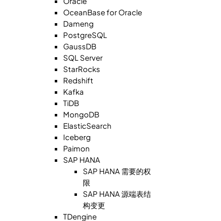
Oracle
OceanBase for Oracle
Dameng
PostgreSQL
GaussDB
SQL Server
StarRocks
Redshift
Kafka
TiDB
MongoDB
ElasticSearch
Iceberg
Paimon
SAP HANA
SAP HANA 需要的权
限
SAP HANA 源端表结
构变更
TDengine