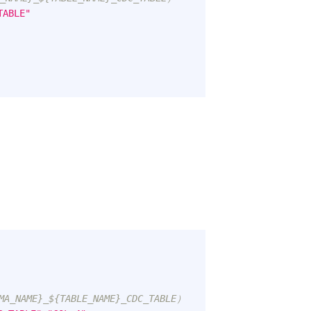
TABLE"
。
NAME}_${TABLE_NAME}_CDC_TABLE）