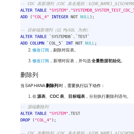
-- CDC 表新增列（CDC 表名规则：${DB_NAME}_${SCHEMA_N
ALTER
TABLE
"SYSTEM"
.
"SYSTEMDB_SYSTEM_TEST_CDC_
ADD
(
"COL_4"
INTEGER
NOT
NULL
)
;
-- 目标端新增列（以 MySQL 为例）
ALTER
TABLE
`
SYSTEMDB
`
.
`
TEST
`
ADD
COLUMN
`
COL_5
`
INT
NOT
NULL
;
修改订阅
，剔除对应表。
修改订阅
，新增对应表，并勾选
全量数据初始化
。
删除列
当 SAP HANA
删除列
时，需要执行以下动作：
在
源表
、
CDC 表
、
目标端表
，分别执行删除列语句。
-- 源端删除列
ALTER
TABLE
"SYSTEM"
.
TEST 
DROP
(
"COL_4"
)
;
-- CDC 表删除列（CDC 表名规则：${DB_NAME}_${SCHEMA_N