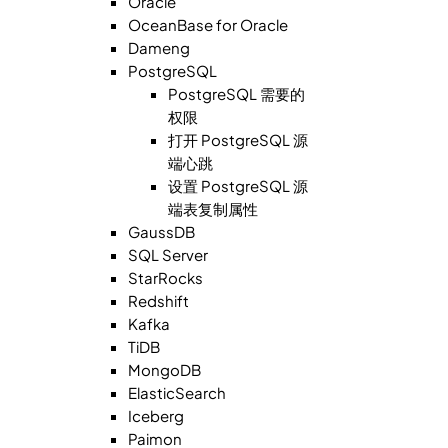
Oracle
OceanBase for Oracle
Dameng
PostgreSQL
PostgreSQL 需要的
权限
打开 PostgreSQL 源
端心跳
设置 PostgreSQL 源
端表复制属性
GaussDB
SQL Server
StarRocks
Redshift
Kafka
TiDB
MongoDB
ElasticSearch
Iceberg
Paimon