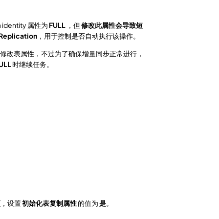
dentity 属性为
FULL
，但
修改此属性会导致短
Replication
，用于控制是否自动执行该操作。
会尝试修改表属性，不过为了确保增量同步正常进行，
ULL
时继续任务。
项
，设置
初始化表复制属性
的值为
是
。