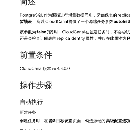
简述
PostgreSQL 作为源端进行增量数据同步，需确保表的 replica i
暂锁表
， 所以 CloudCanal 提供了一个源端任务参数
autoInit
该参数为
false(否)
时，CloudCanal 在创建任务时，不
还是会检查订阅表的 replica identity 属性，并仅在此属性为
F
前置条件
CloudCanal 版本 >= 4.8.0.0
操作步骤
自动执行
新建任务：
创建任务时，在
源&目标设置
页面，勾选源端的
高级配置选