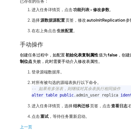
已存在的任务：
进入任务详情页，点击
功能列表
>
修改参数
。
选择
源数据源配置
页签，修改
autoInitReplication
参
在右上角点击
生效配置
。
手动操作
创建任务过程中，如配置
初始化表复制属性
值为
false
，创建
制位点
失败，此时需要手动介入修改表属性。
登录源端数据库。
对所有被勾选的源端表执行以下命令。
-- 如果有多张表，则继续对其余表执行相同操作
alter
table
public
.
admin_user replica 
iden
进入任务详情页，选择
结构迁移
页签，点击
查看日志
点击
重试
，等待任务重新启动。
上一页