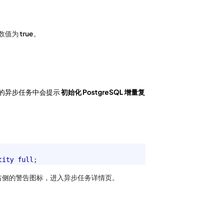
数值为
true
。
的异步任务中会提示
初始化 PostgreSQL 增量复
tity
full
;
右侧的警告图标，进入异步任务详情页。