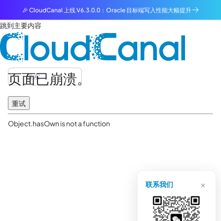
🎉 CloudCanal 上线 V6.3.0.0：Oracle 目标端写入性能大幅提升
跳到主要内容
页面已崩溃。
重试
Object.hasOwn is not a function
×
联系我们