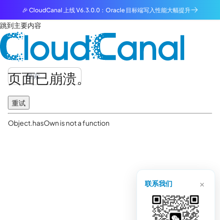
🎉 CloudCanal 上线 V6.3.0.0：Oracle 目标端写入性能大幅提升
跳到主要内容
页面已崩溃。
重试
Object.hasOwn is not a function
×
联系我们