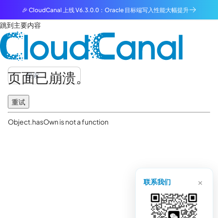
🎉 CloudCanal 上线 V6.3.0.0：Oracle 目标端写入性能大幅提升
跳到主要内容
页面已崩溃。
重试
Object.hasOwn is not a function
×
联系我们