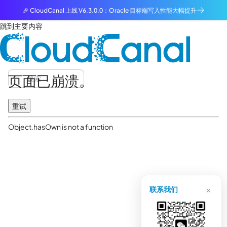
🎉 CloudCanal 上线 V6.3.0.0：Oracle 目标端写入性能大幅提升
跳到主要内容
页面已崩溃。
重试
Object.hasOwn is not a function
×
联系我们