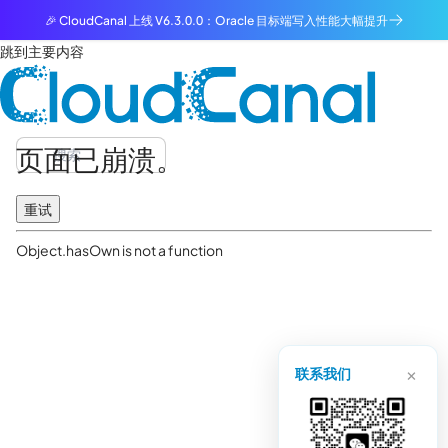
🎉 CloudCanal 上线 V6.3.0.0：Oracle 目标端写入性能大幅提升
跳到主要内容
页面已崩溃。
重试
Object.hasOwn is not a function
×
联系我们