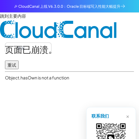
🎉 CloudCanal 上线 V6.3.0.0：Oracle 目标端写入性能大幅提升
跳到主要内容
页面已崩溃。
重试
Object.hasOwn is not a function
×
联系我们