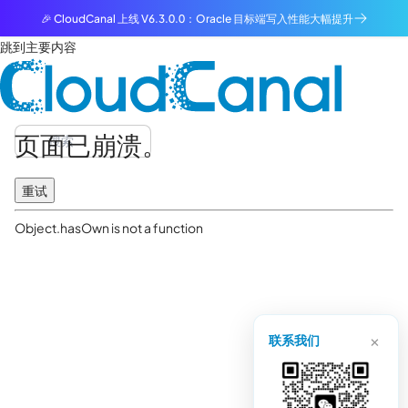
🎉 CloudCanal 上线 V6.3.0.0：Oracle 目标端写入性能大幅提升
跳到主要内容
页面已崩溃。
重试
Object.hasOwn is not a function
×
联系我们