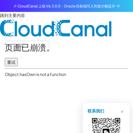
🎉 CloudCanal 上线 V6.3.0.0：Oracle 目标端写入性能大幅提升
跳到主要内容
页面已崩溃。
重试
Object.hasOwn is not a function
×
联系我们