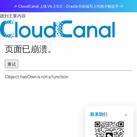
🎉 CloudCanal 上线 V6.3.0.0：Oracle 目标端写入性能大幅提升
跳到主要内容
页面已崩溃。
重试
Object.hasOwn is not a function
×
联系我们