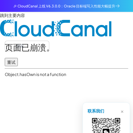
🎉 CloudCanal 上线 V6.3.0.0：Oracle 目标端写入性能大幅提升
跳到主要内容
页面已崩溃。
重试
Object.hasOwn is not a function
×
联系我们