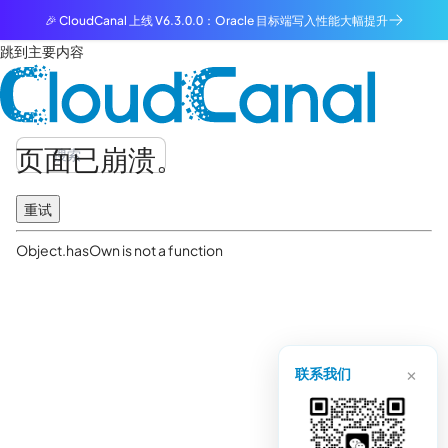
🎉 CloudCanal 上线 V6.3.0.0：Oracle 目标端写入性能大幅提升
跳到主要内容
页面已崩溃。
重试
Object.hasOwn is not a function
×
联系我们