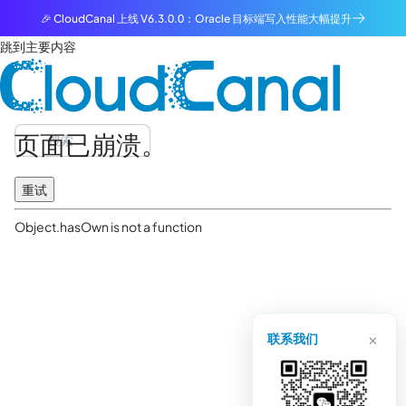
🎉 CloudCanal 上线 V6.3.0.0：Oracle 目标端写入性能大幅提升
跳到主要内容
页面已崩溃。
重试
Object.hasOwn is not a function
×
联系我们