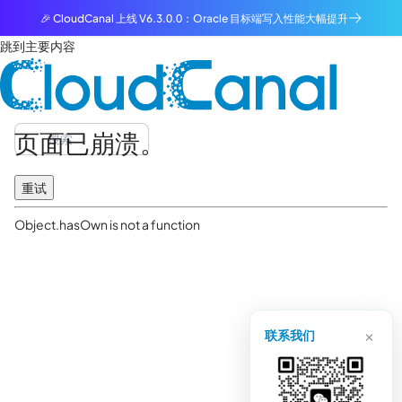
🎉 CloudCanal 上线 V6.3.0.0：Oracle 目标端写入性能大幅提升
跳到主要内容
页面已崩溃。
重试
Object.hasOwn is not a function
×
联系我们