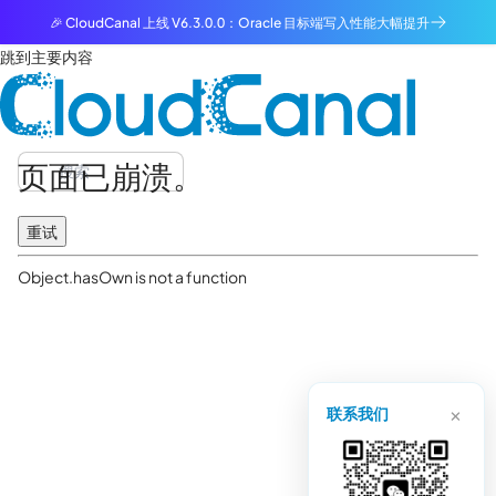
🎉 CloudCanal 上线 V6.3.0.0：Oracle 目标端写入性能大幅提升
跳到主要内容
页面已崩溃。
重试
Object.hasOwn is not a function
×
联系我们