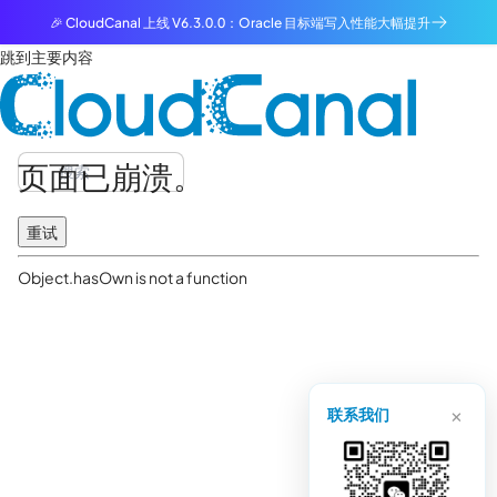
🎉 CloudCanal 上线 V6.3.0.0：Oracle 目标端写入性能大幅提升
跳到主要内容
页面已崩溃。
重试
Object.hasOwn is not a function
×
联系我们