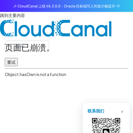
🎉 CloudCanal 上线 V6.3.0.0：Oracle 目标端写入性能大幅提升
跳到主要内容
页面已崩溃。
重试
Object.hasOwn is not a function
×
联系我们