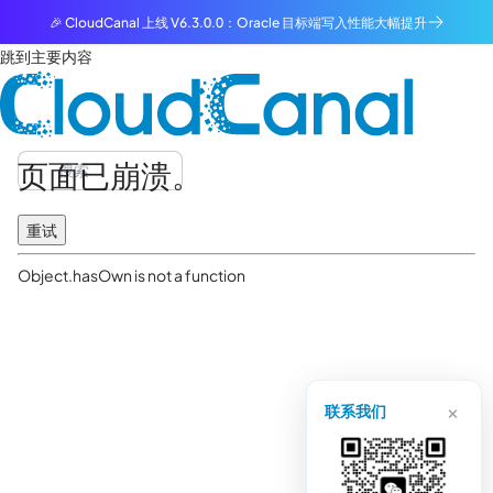
🎉 CloudCanal 上线 V6.3.0.0：Oracle 目标端写入性能大幅提升
跳到主要内容
页面已崩溃。
重试
Object.hasOwn is not a function
×
联系我们