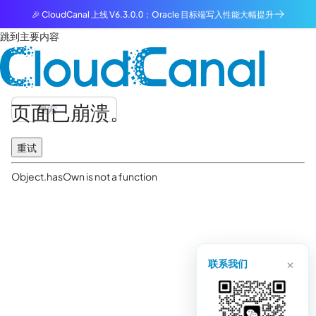
🎉 CloudCanal 上线 V6.3.0.0：Oracle 目标端写入性能大幅提升
跳到主要内容
页面已崩溃。
重试
Object.hasOwn is not a function
×
联系我们