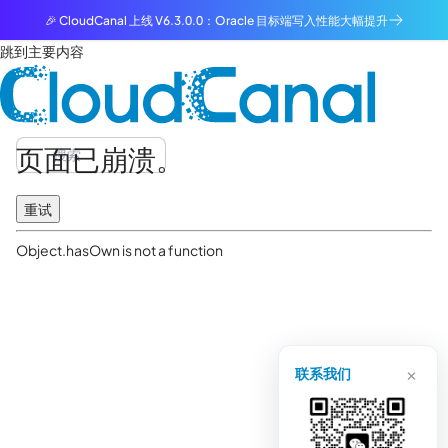
🎉 CloudCanal 上线 V6.3.0.0：Oracle 目标端写入性能大幅提升
跳到主要内容
页面已崩溃。
重试
Object.hasOwn is not a function
×
联系我们