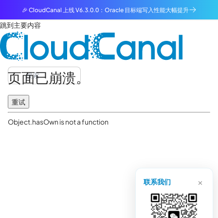
🎉 CloudCanal 上线 V6.3.0.0：Oracle 目标端写入性能大幅提升
跳到主要内容
页面已崩溃。
重试
Object.hasOwn is not a function
×
联系我们