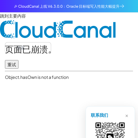
🎉 CloudCanal 上线 V6.3.0.0：Oracle 目标端写入性能大幅提升
跳到主要内容
页面已崩溃。
重试
Object.hasOwn is not a function
×
联系我们