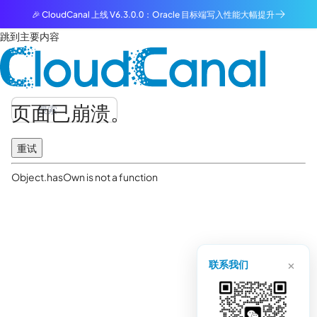
🎉 CloudCanal 上线 V6.3.0.0：Oracle 目标端写入性能大幅提升
跳到主要内容
页面已崩溃。
重试
Object.hasOwn is not a function
×
联系我们